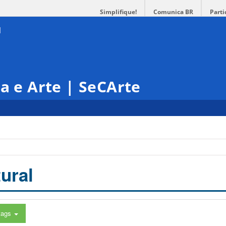
Simplifique!
Comunica BR
Parti
ra e Arte | SeCArte
ural
tags