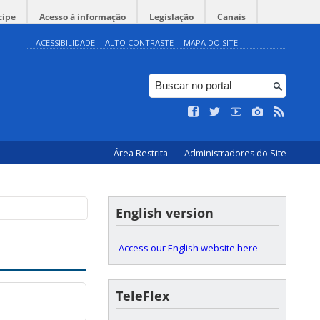
cipe
Acesso à informação
Legislação
Canais
ACESSIBILIDADE
ALTO CONTRASTE
MAPA DO SITE
Área Restrita
Administradores do Site
English version
Access our English website here
TeleFlex