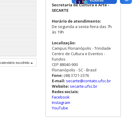
Secretaria de Cultura e Arte -
SECARTE
Horário de atendimento:
De segunda a sexta-feira das 7h
às 19h
Localização:
Campus Florianópolis - Trindade
Centro de Cultura e Eventos -
Fundos
calendário escolhido
CEP 88040-900
Florianópolis - SC - Brasil
Fone:
(48) 3721-2376
E-mail:
secarte@contato.ufsc.br
Website:
secarte.ufsc.br
Redes sociais:
Facebook
Instagram
YouTube