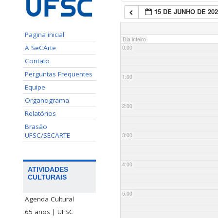
15 DE JUNHO DE 202
Pagina inicial
Dia inteiro
A SeCArte
0:00
Contato
Perguntas Frequentes
1:00
Equipe
Organograma
2:00
Relatórios
Brasão
UFSC/SECARTE
3:00
4:00
ATIVIDADES
CULTURAIS
5:00
Agenda Cultural
65 anos | UFSC