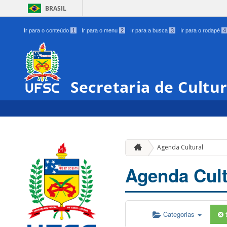
BRASIL
Ir para o conteúdo
1
Ir para o menu
2
Ir para a busca
3
Ir para o rodapé
4
Secretaria de Cultu
Agenda Cultural
Agenda Cult
Categorias