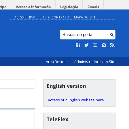
cipe
Acesso à informação
Legislação
Canais
ACESSIBILIDADE
ALTO CONTRASTE
MAPA DO SITE
Área Restrita
Administradores do Site
English version
Access our English website here
TeleFlex