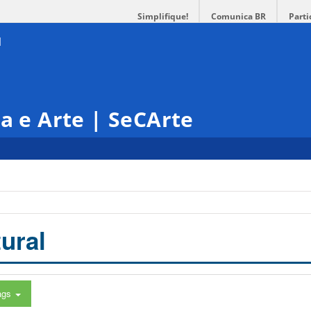
Simplifique!
Comunica BR
Parti
ra e Arte | SeCArte
ural
ags