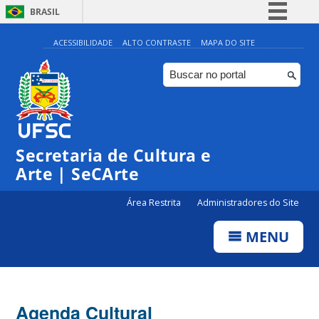
BRASIL
Simplifique!
ACESSIBILIDADE
ALTO CONTRASTE
MAPA DO SITE
Comunica BR
Participe
Acesso à informação
0:00
Legislação
Secretaria de Cultura e
1:00
Canais
Arte | SeCArte
2:00
Área Restrita
Administradores do Site
MENU
3:00
4:00
Agenda Cultural