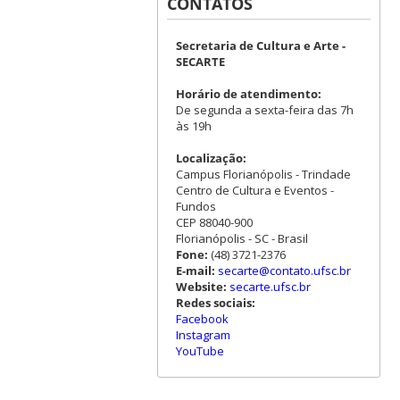
CONTATOS
Secretaria de Cultura e Arte -
SECARTE
Horário de atendimento:
De segunda a sexta-feira das 7h
às 19h
Localização:
Campus Florianópolis - Trindade
Centro de Cultura e Eventos -
Fundos
CEP 88040-900
Florianópolis - SC - Brasil
Fone:
(48) 3721-2376
E-mail:
secarte@contato.ufsc.br
Website:
secarte.ufsc.br
Redes sociais:
Facebook
Instagram
YouTube