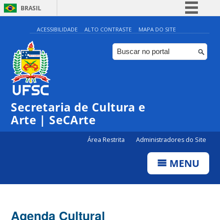
BRASIL
Simplifique!
ACESSIBILIDADE
ALTO CONTRASTE
MAPA DO SITE
Comunica BR
Participe
Acesso à informação
0:00
Legislação
Secretaria de Cultura e
1:00
Canais
Arte | SeCArte
2:00
Área Restrita
Administradores do Site
MENU
3:00
4:00
Agenda Cultural