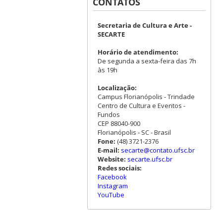
CONTATOS
Secretaria de Cultura e Arte -
SECARTE
Horário de atendimento:
De segunda a sexta-feira das 7h
às 19h
Localização:
Campus Florianópolis - Trindade
Centro de Cultura e Eventos -
Fundos
CEP 88040-900
Florianópolis - SC - Brasil
Fone:
(48) 3721-2376
E-mail:
secarte@contato.ufsc.br
Website:
secarte.ufsc.br
Redes sociais:
Facebook
Instagram
YouTube