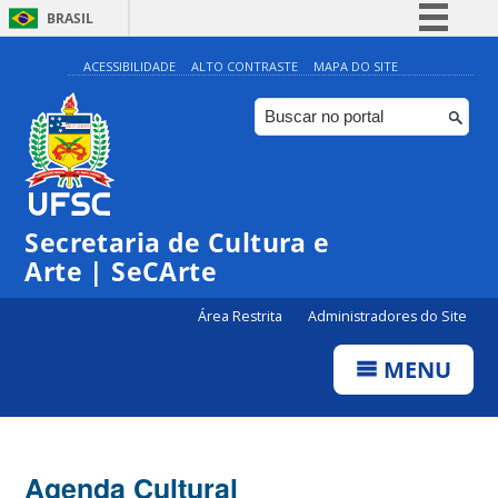
BRASIL
Simplifique!
ACESSIBILIDADE
ALTO CONTRASTE
MAPA DO SITE
Comunica BR
Participe
Acesso à informação
Legislação
Secretaria de Cultura e
Canais
Arte | SeCArte
Área Restrita
Administradores do Site
MENU
Agenda Cultural