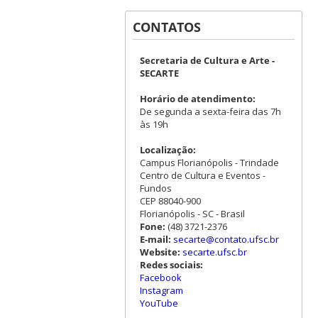
CONTATOS
Secretaria de Cultura e Arte -
SECARTE
Horário de atendimento:
De segunda a sexta-feira das 7h
às 19h
Localização:
Campus Florianópolis - Trindade
Centro de Cultura e Eventos -
Fundos
CEP 88040-900
Florianópolis - SC - Brasil
Fone:
(48) 3721-2376
E-mail:
secarte@contato.ufsc.br
Website:
secarte.ufsc.br
Redes sociais:
Facebook
Instagram
YouTube