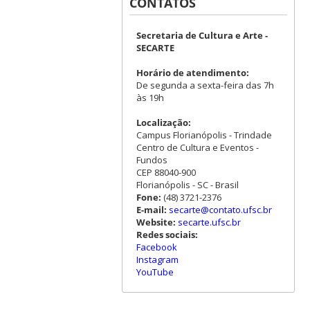
CONTATOS
Secretaria de Cultura e Arte -
SECARTE
Horário de atendimento:
De segunda a sexta-feira das 7h
às 19h
Localização:
Campus Florianópolis - Trindade
Centro de Cultura e Eventos -
Fundos
CEP 88040-900
Florianópolis - SC - Brasil
Fone:
(48) 3721-2376
E-mail:
secarte@contato.ufsc.br
Website:
secarte.ufsc.br
Redes sociais:
Facebook
Instagram
YouTube