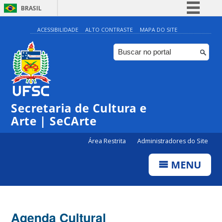
BRASIL
Simplifique!
ACESSIBILIDADE
ALTO CONTRASTE
MAPA DO SITE
Comunica BR
Participe
Acesso à informação
0:00
Legislação
Secretaria de Cultura e
1:00
Canais
Arte | SeCArte
2:00
Área Restrita
Administradores do Site
MENU
3:00
4:00
Agenda Cultural