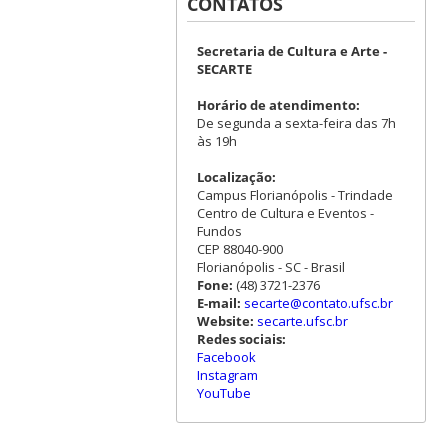
CONTATOS
Secretaria de Cultura e Arte -
SECARTE
Horário de atendimento:
De segunda a sexta-feira das 7h
às 19h
Localização:
Campus Florianópolis - Trindade
Centro de Cultura e Eventos -
Fundos
CEP 88040-900
Florianópolis - SC - Brasil
Fone:
(48) 3721-2376
E-mail:
secarte@contato.ufsc.br
Website:
secarte.ufsc.br
Redes sociais:
Facebook
Instagram
YouTube