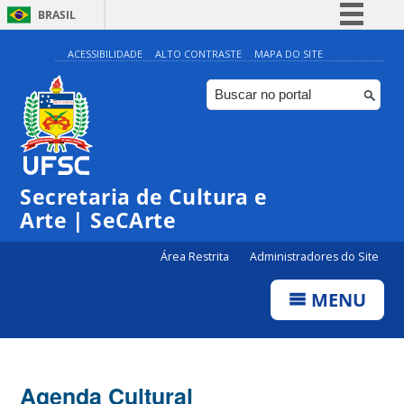
BRASIL
Simplifique!
ACESSIBILIDADE
ALTO CONTRASTE
MAPA DO SITE
Comunica BR
Participe
Acesso à informação
0:00
Legislação
Secretaria de Cultura e
1:00
Canais
Arte | SeCArte
2:00
Área Restrita
Administradores do Site
MENU
3:00
4:00
Agenda Cultural