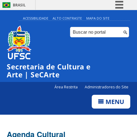
BRASIL
Simplifique!
ACESSIBILIDADE
ALTO CONTRASTE
MAPA DO SITE
Comunica BR
Participe
Acesso à informação
Legislação
Secretaria de Cultura e
Canais
Arte | SeCArte
Área Restrita
Administradores do Site
MENU
Agenda Cultural