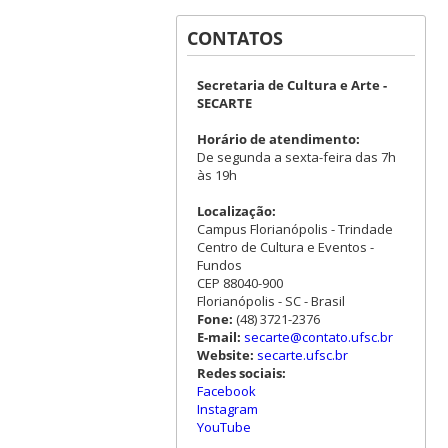
CONTATOS
Secretaria de Cultura e Arte -
SECARTE
Horário de atendimento:
De segunda a sexta-feira das 7h
às 19h
Localização:
Campus Florianópolis - Trindade
Centro de Cultura e Eventos -
Fundos
CEP 88040-900
Florianópolis - SC - Brasil
Fone:
(48) 3721-2376
E-mail:
secarte@contato.ufsc.br
Website:
secarte.ufsc.br
Redes sociais:
Facebook
Instagram
YouTube