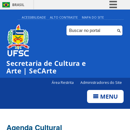
BRASIL
Simplifique!
ACESSIBILIDADE
ALTO CONTRASTE
MAPA DO SITE
Comunica BR
Participe
Acesso à informação
0:00
Legislação
Secretaria de Cultura e
1:00
Canais
Arte | SeCArte
2:00
Área Restrita
Administradores do Site
MENU
3:00
4:00
Agenda Cultural