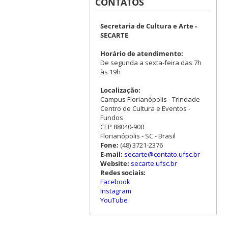
CONTATOS
Secretaria de Cultura e Arte -
SECARTE
Horário de atendimento:
De segunda a sexta-feira das 7h
às 19h
Localização:
Campus Florianópolis - Trindade
Centro de Cultura e Eventos -
Fundos
CEP 88040-900
Florianópolis - SC - Brasil
Fone:
(48) 3721-2376
E-mail:
secarte@contato.ufsc.br
Website:
secarte.ufsc.br
Redes sociais:
Facebook
Instagram
YouTube