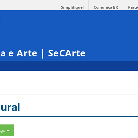
Simplifique!
Comunica BR
Parti
ra e Arte | SeCArte
ural
ags