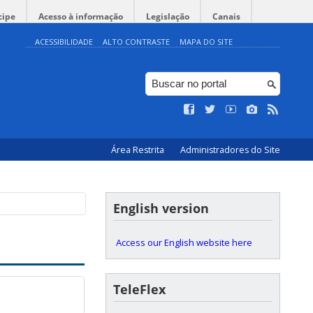
cipe
Acesso à informação
Legislação
Canais
ACESSIBILIDADE
ALTO CONTRASTE
MAPA DO SITE
Área Restrita
Administradores do Site
English version
Access our English website here
TeleFlex