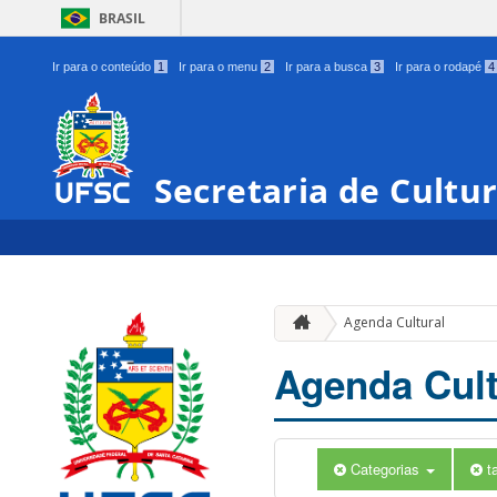
BRASIL
Ir para o conteúdo
1
Ir para o menu
2
Ir para a busca
3
Ir para o rodapé
4
Secretaria de Cultu
Agenda Cultural
Agenda Cult
Categorias
t