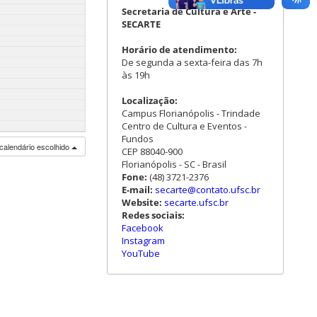
Secretaria de Cultura e Arte -
SECARTE
Horário de atendimento:
De segunda a sexta-feira das 7h
às 19h
Localização:
Campus Florianópolis - Trindade
Centro de Cultura e Eventos -
Fundos
calendário escolhido
CEP 88040-900
Florianópolis - SC - Brasil
Fone:
(48) 3721-2376
E-mail:
secarte@contato.ufsc.br
Website:
secarte.ufsc.br
Redes sociais:
Facebook
Instagram
YouTube