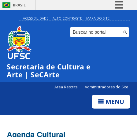
BRASIL
Simplifique!
ACESSIBILIDADE
ALTO CONTRASTE
MAPA DO SITE
Comunica BR
Participe
Acesso à informação
Legislação
Secretaria de Cultura e
Canais
Arte | SeCArte
Área Restrita
Administradores do Site
MENU
Agenda Cultural