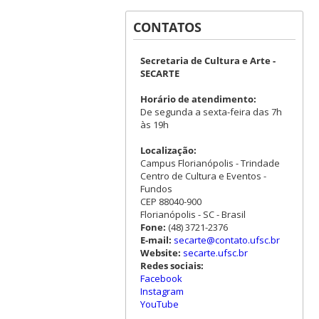
CONTATOS
Secretaria de Cultura e Arte -
SECARTE
Horário de atendimento:
De segunda a sexta-feira das 7h
às 19h
Localização:
Campus Florianópolis - Trindade
Centro de Cultura e Eventos -
Fundos
CEP 88040-900
Florianópolis - SC - Brasil
Fone:
(48) 3721-2376
E-mail:
secarte@contato.ufsc.br
Website:
secarte.ufsc.br
Redes sociais:
Facebook
Instagram
YouTube