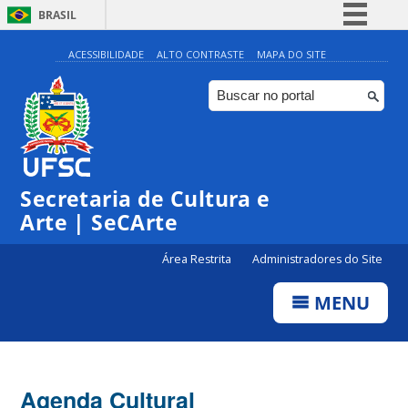
BRASIL
Simplifique!
ACESSIBILIDADE
ALTO CONTRASTE
MAPA DO SITE
Comunica BR
Participe
Acesso à informação
Legislação
Secretaria de Cultura e
Canais
Arte | SeCArte
Área Restrita
Administradores do Site
MENU
Agenda Cultural