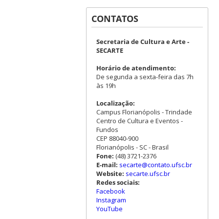
CONTATOS
Secretaria de Cultura e Arte -
SECARTE
Horário de atendimento:
De segunda a sexta-feira das 7h
às 19h
Localização:
Campus Florianópolis - Trindade
Centro de Cultura e Eventos -
Fundos
CEP 88040-900
Florianópolis - SC - Brasil
Fone:
(48) 3721-2376
E-mail:
secarte@contato.ufsc.br
Website:
secarte.ufsc.br
Redes sociais:
Facebook
Instagram
YouTube