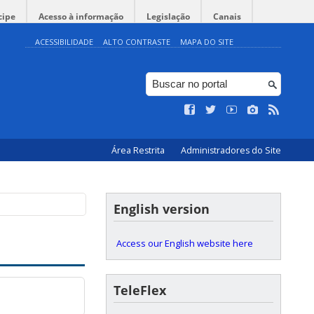
cipe
Acesso à informação
Legislação
Canais
ACESSIBILIDADE
ALTO CONTRASTE
MAPA DO SITE
Área Restrita
Administradores do Site
English version
Access our English website here
TeleFlex