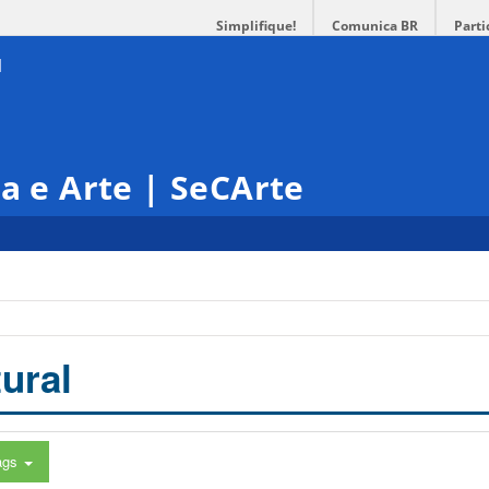
Simplifique!
Comunica BR
Parti
ra e Arte | SeCArte
ural
ags