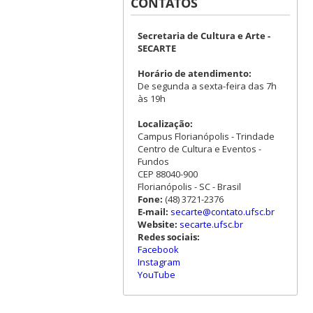
CONTATOS
Secretaria de Cultura e Arte -
SECARTE
Horário de atendimento:
De segunda a sexta-feira das 7h
às 19h
Localização:
Campus Florianópolis - Trindade
Centro de Cultura e Eventos -
Fundos
CEP 88040-900
Florianópolis - SC - Brasil
Fone:
(48) 3721-2376
E-mail:
secarte@contato.ufsc.br
Website:
secarte.ufsc.br
Redes sociais:
Facebook
Instagram
YouTube