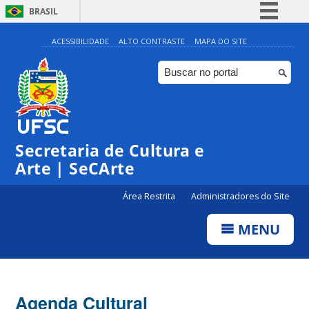
BRASIL
Simplifique!
ACESSIBILIDADE
ALTO CONTRASTE
MAPA DO SITE
Comunica BR
Participe
Acesso à informação
0:00
Legislação
Secretaria de Cultura e
1:00
Canais
Arte | SeCArte
2:00
Área Restrita
Administradores do Site
MENU
3:00
4:00
Agenda Cultural