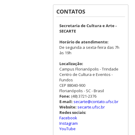
CONTATOS
Secretaria de Cultura e Arte -
SECARTE
Horário de atendimento:
De segunda a sexta-feira das 7h
às 19h
Localização:
Campus Florianópolis - Trindade
Centro de Cultura e Eventos -
Fundos
CEP 88040-900
Florianópolis - SC - Brasil
Fone:
(48) 3721-2376
E-mail:
secarte@contato.ufsc.br
Website:
secarte.ufsc.br
Redes sociais:
Facebook
Instagram
YouTube