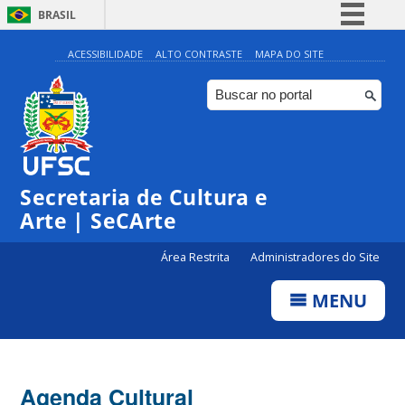
BRASIL
Simplifique!
ACESSIBILIDADE
ALTO CONTRASTE
MAPA DO SITE
Comunica BR
Participe
Acesso à informação
Legislação
Secretaria de Cultura e
Canais
Arte | SeCArte
Área Restrita
Administradores do Site
MENU
Agenda Cultural