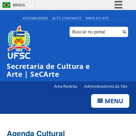
BRASIL
Simplifique!
ACESSIBILIDADE
ALTO CONTRASTE
MAPA DO SITE
Comunica BR
Participe
Acesso à informação
0:00
Legislação
Secretaria de Cultura e
1:00
Canais
Arte | SeCArte
2:00
Área Restrita
Administradores do Site
MENU
3:00
4:00
Agenda Cultural