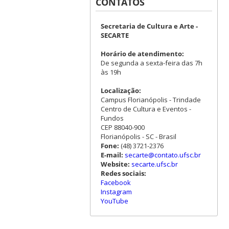
CONTATOS
Secretaria de Cultura e Arte -
SECARTE
Horário de atendimento:
De segunda a sexta-feira das 7h
às 19h
Localização:
Campus Florianópolis - Trindade
Centro de Cultura e Eventos -
Fundos
CEP 88040-900
Florianópolis - SC - Brasil
Fone:
(48) 3721-2376
E-mail:
secarte@contato.ufsc.br
Website:
secarte.ufsc.br
Redes sociais:
Facebook
Instagram
YouTube