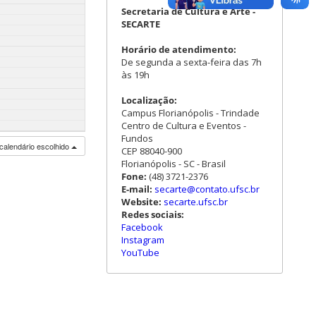
Secretaria de Cultura e Arte -
SECARTE
Horário de atendimento:
De segunda a sexta-feira das 7h
às 19h
Localização:
Campus Florianópolis - Trindade
Centro de Cultura e Eventos -
Fundos
calendário escolhido
CEP 88040-900
Florianópolis - SC - Brasil
Fone:
(48) 3721-2376
E-mail:
secarte@contato.ufsc.br
Website:
secarte.ufsc.br
Redes sociais:
Facebook
Instagram
YouTube