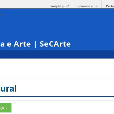
Simplifique!
Comunica BR
Parti
ra e Arte | SeCArte
ural
ags