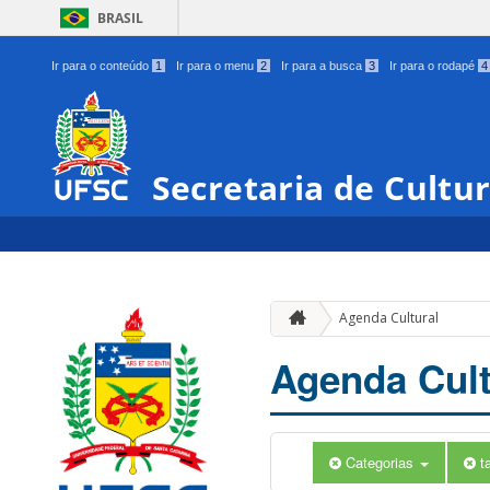
BRASIL
Ir para o conteúdo
1
Ir para o menu
2
Ir para a busca
3
Ir para o rodapé
4
Secretaria de Cultu
Agenda Cultural
Agenda Cult
Categorias
t