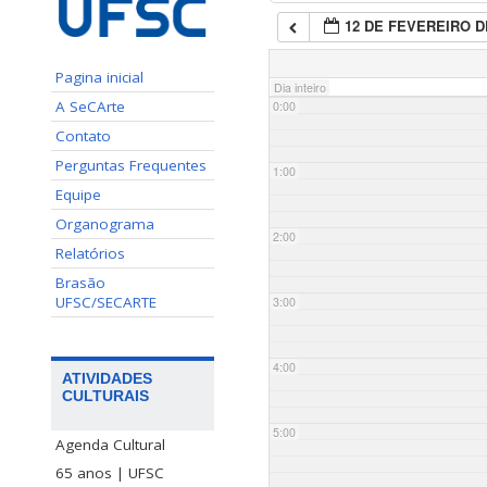
12 DE FEVEREIRO D
Pagina inicial
Dia inteiro
A SeCArte
0:00
Contato
Perguntas Frequentes
1:00
Equipe
Organograma
2:00
Relatórios
Brasão
UFSC/SECARTE
3:00
4:00
ATIVIDADES
CULTURAIS
5:00
Agenda Cultural
65 anos | UFSC