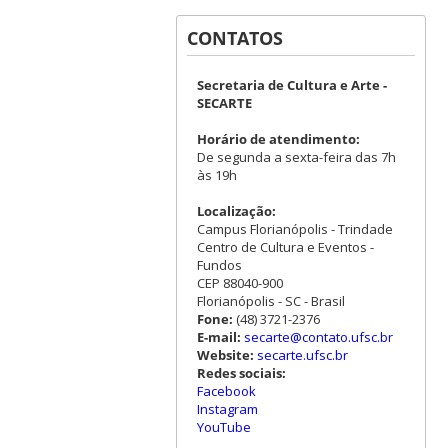
CONTATOS
Secretaria de Cultura e Arte -
SECARTE
Horário de atendimento:
De segunda a sexta-feira das 7h
às 19h
Localização:
Campus Florianópolis - Trindade
Centro de Cultura e Eventos -
Fundos
CEP 88040-900
Florianópolis - SC - Brasil
Fone:
(48) 3721-2376
E-mail:
secarte@contato.ufsc.br
Website:
secarte.ufsc.br
Redes sociais:
Facebook
Instagram
YouTube