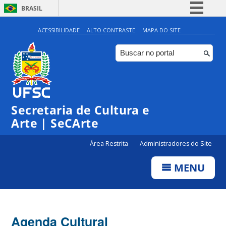
BRASIL
Simplifique!
ACESSIBILIDADE
ALTO CONTRASTE
MAPA DO SITE
Comunica BR
Participe
Acesso à informação
Legislação
Secretaria de Cultura e
Canais
Arte | SeCArte
Área Restrita
Administradores do Site
MENU
Agenda Cultural