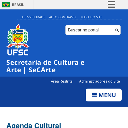
BRASIL
Simplifique!
ACESSIBILIDADE
ALTO CONTRASTE
MAPA DO SITE
Comunica BR
Participe
Acesso à informação
0:00
Legislação
Secretaria de Cultura e
1:00
Canais
Arte | SeCArte
2:00
Área Restrita
Administradores do Site
MENU
3:00
4:00
Agenda Cultural