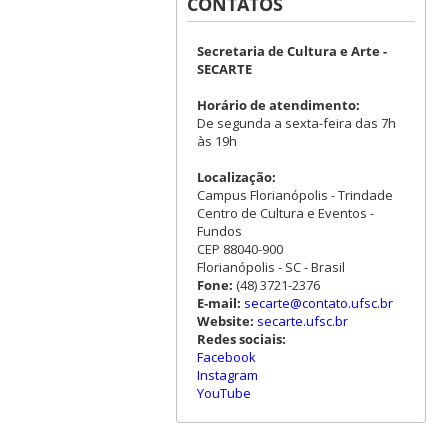
CONTATOS
Secretaria de Cultura e Arte -
SECARTE
Horário de atendimento:
De segunda a sexta-feira das 7h
às 19h
Localização:
Campus Florianópolis - Trindade
Centro de Cultura e Eventos -
Fundos
CEP 88040-900
Florianópolis - SC - Brasil
Fone:
(48) 3721-2376
E-mail:
secarte@contato.ufsc.br
Website:
secarte.ufsc.br
Redes sociais:
Facebook
Instagram
YouTube