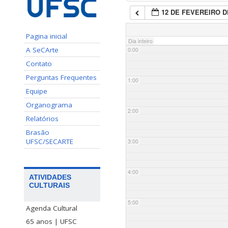
12 DE FEVEREIRO D
Pagina inicial
Dia inteiro
A SeCArte
0:00
Contato
Perguntas Frequentes
1:00
Equipe
Organograma
2:00
Relatórios
Brasão
UFSC/SECARTE
3:00
4:00
ATIVIDADES
CULTURAIS
5:00
Agenda Cultural
65 anos | UFSC