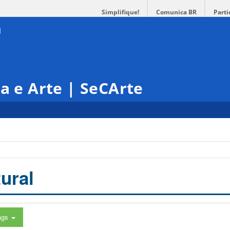
Simplifique!
Comunica BR
Parti
ra e Arte | SeCArte
ural
ags