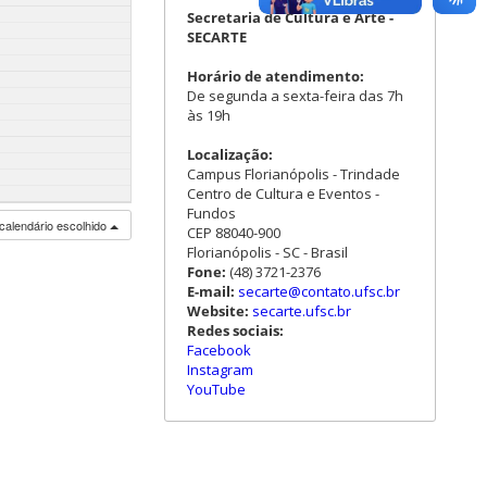
Secretaria de Cultura e Arte -
SECARTE
Horário de atendimento:
De segunda a sexta-feira das 7h
às 19h
Localização:
Campus Florianópolis - Trindade
Centro de Cultura e Eventos -
Fundos
calendário escolhido
CEP 88040-900
Florianópolis - SC - Brasil
Fone:
(48) 3721-2376
E-mail:
secarte@contato.ufsc.br
Website:
secarte.ufsc.br
Redes sociais:
Facebook
Instagram
YouTube