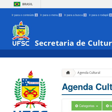
BRASIL
Ir para o conteúdo
1
Ir para o menu
2
Ir para a busca
3
Ir para o rodapé
4
Secretaria de Cultu
Agenda Cultural
Agenda Cult
Categorias
t