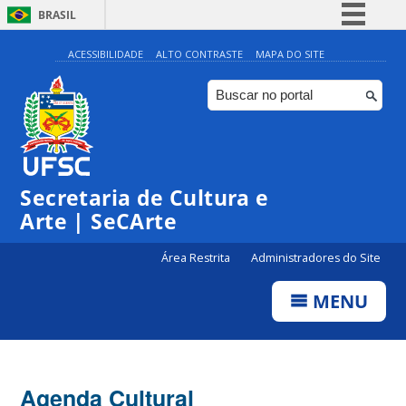
BRASIL
Simplifique!
ACESSIBILIDADE
ALTO CONTRASTE
MAPA DO SITE
Comunica BR
Participe
Acesso à informação
0:00
Legislação
Secretaria de Cultura e
1:00
Canais
Arte | SeCArte
2:00
Área Restrita
Administradores do Site
MENU
3:00
4:00
Agenda Cultural