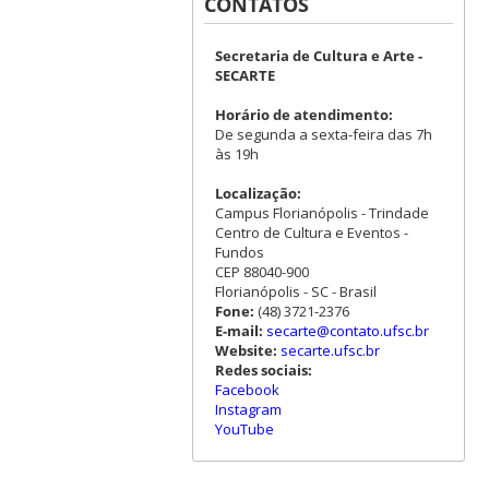
CONTATOS
Secretaria de Cultura e Arte -
SECARTE
Horário de atendimento:
De segunda a sexta-feira das 7h
às 19h
Localização:
Campus Florianópolis - Trindade
Centro de Cultura e Eventos -
Fundos
CEP 88040-900
Florianópolis - SC - Brasil
Fone:
(48) 3721-2376
E-mail:
secarte@contato.ufsc.br
Website:
secarte.ufsc.br
Redes sociais:
Facebook
Instagram
YouTube