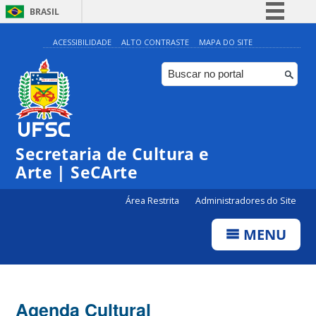
BRASIL
Simplifique!
ACESSIBILIDADE
ALTO CONTRASTE
MAPA DO SITE
Comunica BR
Participe
Acesso à informação
Legislação
Secretaria de Cultura e
Canais
Arte | SeCArte
Área Restrita
Administradores do Site
MENU
Agenda Cultural