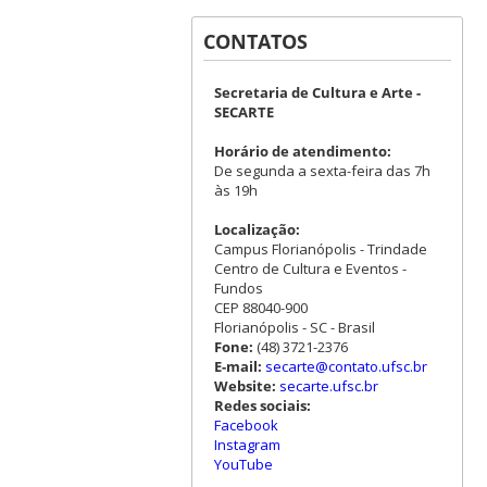
CONTATOS
Secretaria de Cultura e Arte -
SECARTE
Horário de atendimento:
De segunda a sexta-feira das 7h
às 19h
Localização:
Campus Florianópolis - Trindade
Centro de Cultura e Eventos -
Fundos
CEP 88040-900
Florianópolis - SC - Brasil
Fone:
(48) 3721-2376
E-mail:
secarte@contato.ufsc.br
Website:
secarte.ufsc.br
Redes sociais:
Facebook
Instagram
YouTube