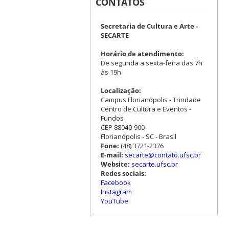
CONTATOS
Secretaria de Cultura e Arte -
SECARTE
Horário de atendimento:
De segunda a sexta-feira das 7h
às 19h
Localização:
Campus Florianópolis - Trindade
Centro de Cultura e Eventos -
Fundos
CEP 88040-900
Florianópolis - SC - Brasil
Fone:
(48) 3721-2376
E-mail:
secarte@contato.ufsc.br
Website:
secarte.ufsc.br
Redes sociais:
Facebook
Instagram
YouTube