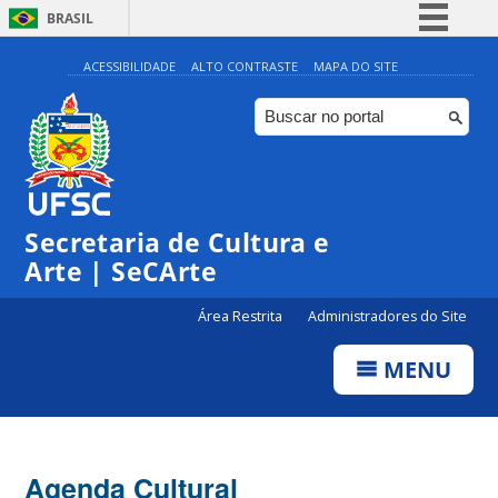
BRASIL
Simplifique!
ACESSIBILIDADE
ALTO CONTRASTE
MAPA DO SITE
Comunica BR
Participe
Acesso à informação
0:00
Legislação
Secretaria de Cultura e
1:00
Canais
Arte | SeCArte
2:00
Área Restrita
Administradores do Site
MENU
3:00
4:00
Agenda Cultural