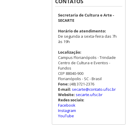
CONTATOS
Secretaria de Cultura e Arte -
SECARTE
Horário de atendimento:
De segunda a sexta-feira das 7h
às 19h
Localização:
Campus Florianópolis - Trindade
Centro de Cultura e Eventos -
Fundos
CEP 88040-900
Florianópolis - SC - Brasil
Fone:
(48) 3721-2376
E-mail:
secarte@contato.ufsc.br
Website:
secarte.ufsc.br
Redes sociais:
Facebook
Instagram
YouTube