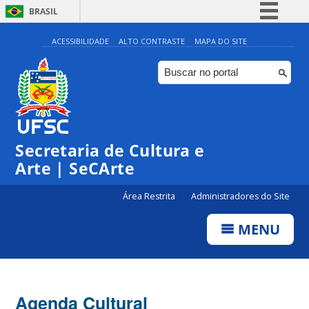
BRASIL
Simplifique!
ACESSIBILIDADE
ALTO CONTRASTE
MAPA DO SITE
Comunica BR
Participe
Acesso à informação
0:00
Legislação
Secretaria de Cultura e
1:00
Canais
Arte | SeCArte
2:00
Área Restrita
Administradores do Site
MENU
3:00
4:00
Agenda Cultural