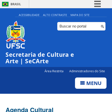
BRASIL
Simplifique!
ACESSIBILIDADE
ALTO CONTRASTE
MAPA DO SITE
Comunica BR
Participe
Acesso à informação
0:00
Legislação
Secretaria de Cultura e
1:00
Canais
Arte | SeCArte
2:00
Área Restrita
Administradores do Site
MENU
3:00
4:00
Agenda Cultural