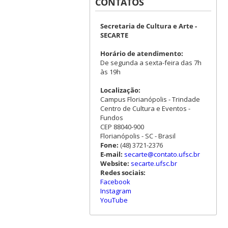
CONTATOS
Secretaria de Cultura e Arte -
SECARTE
Horário de atendimento:
De segunda a sexta-feira das 7h
às 19h
Localização:
Campus Florianópolis - Trindade
Centro de Cultura e Eventos -
Fundos
CEP 88040-900
Florianópolis - SC - Brasil
Fone:
(48) 3721-2376
E-mail:
secarte@contato.ufsc.br
Website:
secarte.ufsc.br
Redes sociais:
Facebook
Instagram
YouTube