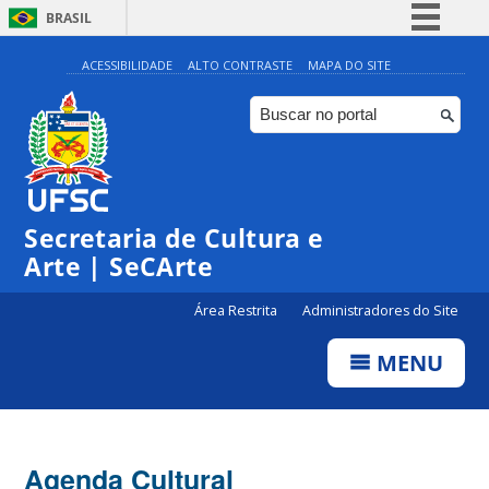
BRASIL
Simplifique!
ACESSIBILIDADE
ALTO CONTRASTE
MAPA DO SITE
Comunica BR
Participe
Acesso à informação
0:00
Legislação
Secretaria de Cultura e
1:00
Canais
Arte | SeCArte
2:00
Área Restrita
Administradores do Site
MENU
3:00
4:00
Agenda Cultural