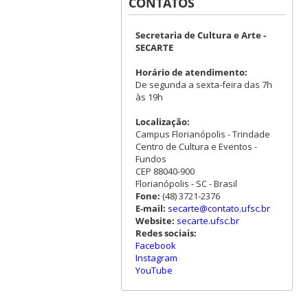
CONTATOS
Secretaria de Cultura e Arte -
SECARTE
Horário de atendimento:
De segunda a sexta-feira das 7h
às 19h
Localização:
Campus Florianópolis - Trindade
Centro de Cultura e Eventos -
Fundos
CEP 88040-900
Florianópolis - SC - Brasil
Fone:
(48) 3721-2376
E-mail:
secarte@contato.ufsc.br
Website:
secarte.ufsc.br
Redes sociais:
Facebook
Instagram
YouTube