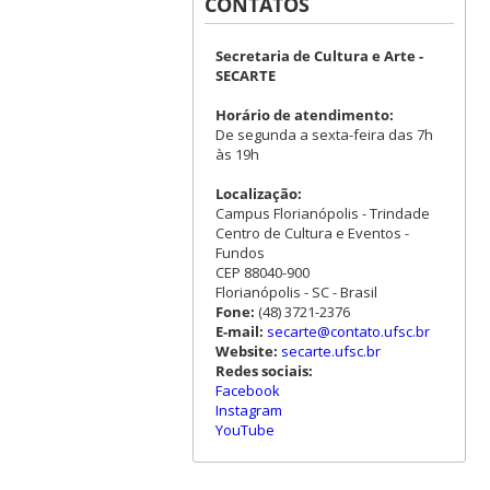
CONTATOS
Secretaria de Cultura e Arte -
SECARTE
Horário de atendimento:
De segunda a sexta-feira das 7h
às 19h
Localização:
Campus Florianópolis - Trindade
Centro de Cultura e Eventos -
Fundos
CEP 88040-900
Florianópolis - SC - Brasil
Fone:
(48) 3721-2376
E-mail:
secarte@contato.ufsc.br
Website:
secarte.ufsc.br
Redes sociais:
Facebook
Instagram
YouTube