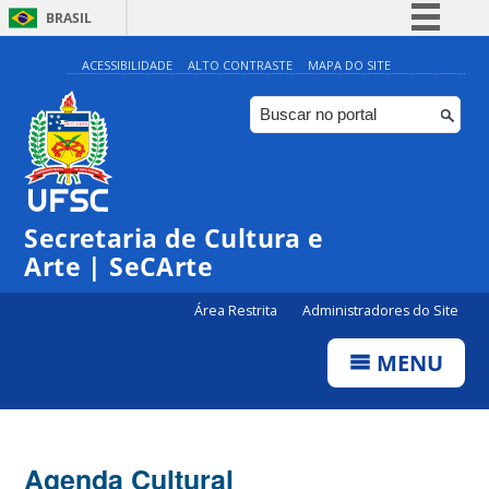
BRASIL
Simplifique!
ACESSIBILIDADE
ALTO CONTRASTE
MAPA DO SITE
Comunica BR
Participe
Acesso à informação
0:00
Legislação
Secretaria de Cultura e
1:00
Canais
Arte | SeCArte
2:00
Área Restrita
Administradores do Site
MENU
3:00
4:00
Agenda Cultural