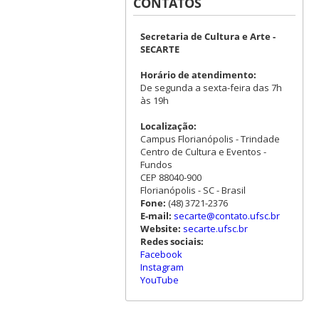
CONTATOS
Secretaria de Cultura e Arte -
SECARTE
Horário de atendimento:
De segunda a sexta-feira das 7h
às 19h
Localização:
Campus Florianópolis - Trindade
Centro de Cultura e Eventos -
Fundos
CEP 88040-900
Florianópolis - SC - Brasil
Fone:
(48) 3721-2376
E-mail:
secarte@contato.ufsc.br
Website:
secarte.ufsc.br
Redes sociais:
Facebook
Instagram
YouTube