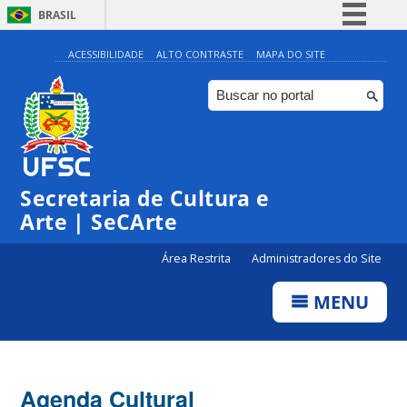
BRASIL
Simplifique!
ACESSIBILIDADE
ALTO CONTRASTE
MAPA DO SITE
Comunica BR
Participe
Acesso à informação
0:00
Legislação
Secretaria de Cultura e
1:00
Canais
Arte | SeCArte
2:00
Área Restrita
Administradores do Site
MENU
3:00
4:00
Agenda Cultural