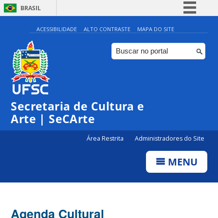
BRASIL
Simplifique!
ACESSIBILIDADE
ALTO CONTRASTE
MAPA DO SITE
Comunica BR
Participe
Acesso à informação
0:00
Legislação
Secretaria de Cultura e
1:00
Canais
Arte | SeCArte
2:00
Área Restrita
Administradores do Site
MENU
3:00
4:00
Agenda Cultural