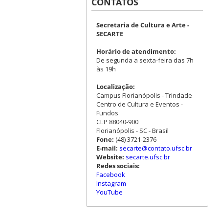
CONTATOS
Secretaria de Cultura e Arte -
SECARTE
Horário de atendimento:
De segunda a sexta-feira das 7h
às 19h
Localização:
Campus Florianópolis - Trindade
Centro de Cultura e Eventos -
Fundos
CEP 88040-900
Florianópolis - SC - Brasil
Fone:
(48) 3721-2376
E-mail:
secarte@contato.ufsc.br
Website:
secarte.ufsc.br
Redes sociais:
Facebook
Instagram
YouTube