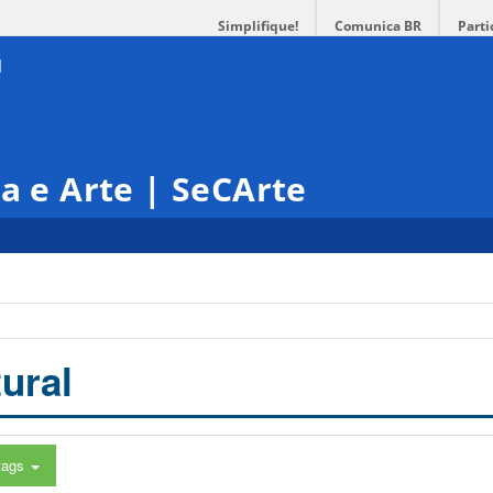
Simplifique!
Comunica BR
Parti
ra e Arte | SeCArte
ural
tags