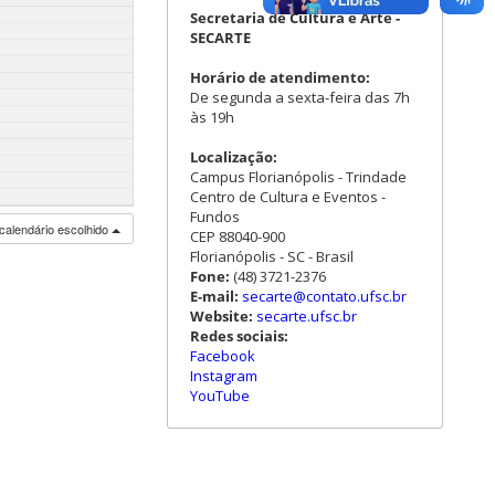
Secretaria de Cultura e Arte -
SECARTE
Horário de atendimento:
De segunda a sexta-feira das 7h
às 19h
Localização:
Campus Florianópolis - Trindade
Centro de Cultura e Eventos -
Fundos
calendário escolhido
CEP 88040-900
Florianópolis - SC - Brasil
Fone:
(48) 3721-2376
E-mail:
secarte@contato.ufsc.br
Website:
secarte.ufsc.br
Redes sociais:
Facebook
Instagram
YouTube