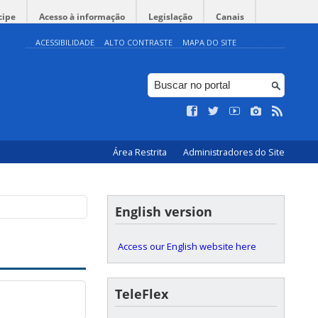
cipe
Acesso à informação
Legislação
Canais
ACESSIBILIDADE
ALTO CONTRASTE
MAPA DO SITE
Área Restrita
Administradores do Site
English version
Access our English website here
TeleFlex