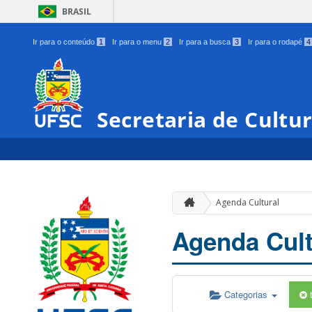
BRASIL
Ir para o conteúdo
1
Ir para o menu
2
Ir para a busca
3
Ir para o rodapé
4
Secretaria de Cultu
Agenda Cultural
Agenda Cult
Categorias