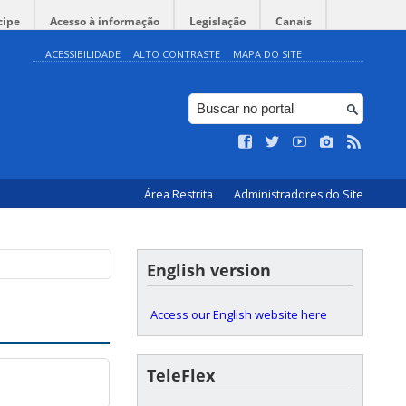
cipe
Acesso à informação
Legislação
Canais
ACESSIBILIDADE
ALTO CONTRASTE
MAPA DO SITE
Área Restrita
Administradores do Site
English version
Access our English website here
TeleFlex