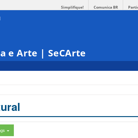
Simplifique!
Comunica BR
Parti
ra e Arte | SeCArte
ural
ags