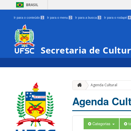
BRASIL
Ir para o conteúdo
1
Ir para o menu
2
Ir para a busca
3
Ir para o rodapé
4
Secretaria de Cultu
Agenda Cultural
Agenda Cult
Categorias
t