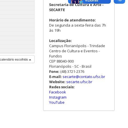
Secretaria de Cultura e Arte -
SECARTE
Horário de atendimento:
De segunda a sexta-feira das 7h
às 19h
Localização:
Campus Florianópolis - Trindade
Centro de Cultura e Eventos -
Fundos
calendário escolhido
CEP 88040-900
Florianópolis - SC - Brasil
Fone:
(48) 3721-2376
E-mail:
secarte@contato.ufsc.br
Website:
secarte.ufsc.br
Redes sociais:
Facebook
Instagram
YouTube