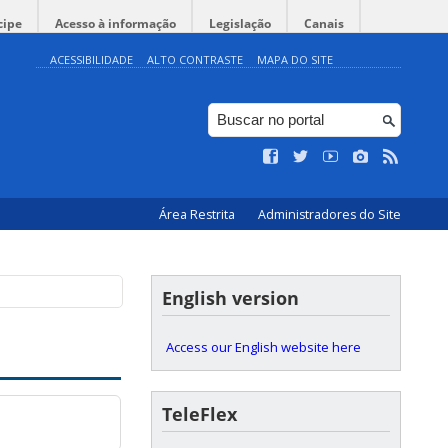
cipe
Acesso à informação
Legislação
Canais
ACESSIBILIDADE
ALTO CONTRASTE
MAPA DO SITE
Área Restrita
Administradores do Site
English version
Access our English website here
TeleFlex