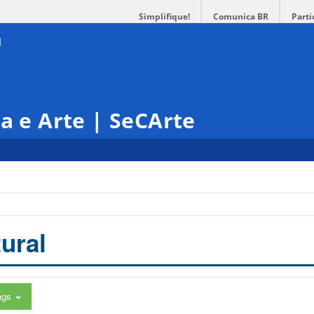
Simplifique!
Comunica BR
Parti
ra e Arte | SeCArte
ural
ags