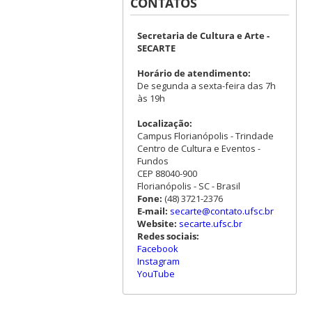
CONTATOS
Secretaria de Cultura e Arte -
SECARTE
Horário de atendimento:
De segunda a sexta-feira das 7h
às 19h
Localização:
Campus Florianópolis - Trindade
Centro de Cultura e Eventos -
Fundos
CEP 88040-900
Florianópolis - SC - Brasil
Fone:
(48) 3721-2376
E-mail:
secarte@contato.ufsc.br
Website:
secarte.ufsc.br
Redes sociais:
Facebook
Instagram
YouTube