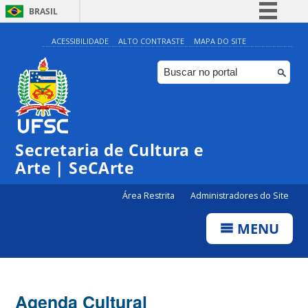
BRASIL
Simplifique!
ACESSIBILIDADE
ALTO CONTRASTE
MAPA DO SITE
Comunica BR
Participe
Acesso à informação
0:00
Legislação
Secretaria de Cultura e
1:00
Canais
Arte | SeCArte
2:00
Área Restrita
Administradores do Site
MENU
3:00
4:00
Agenda Cultural