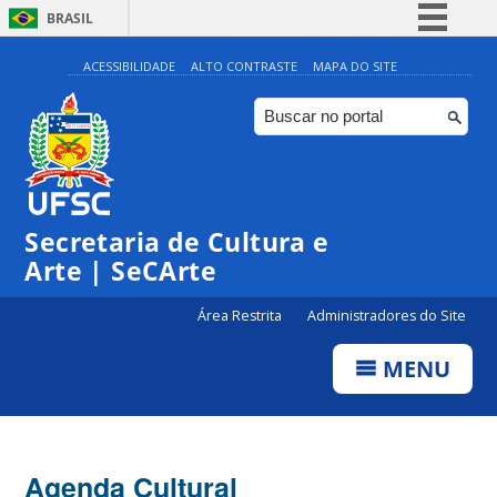
BRASIL
Simplifique!
ACESSIBILIDADE
ALTO CONTRASTE
MAPA DO SITE
Comunica BR
Participe
Acesso à informação
Legislação
Secretaria de Cultura e
Canais
Arte | SeCArte
Área Restrita
Administradores do Site
MENU
Agenda Cultural