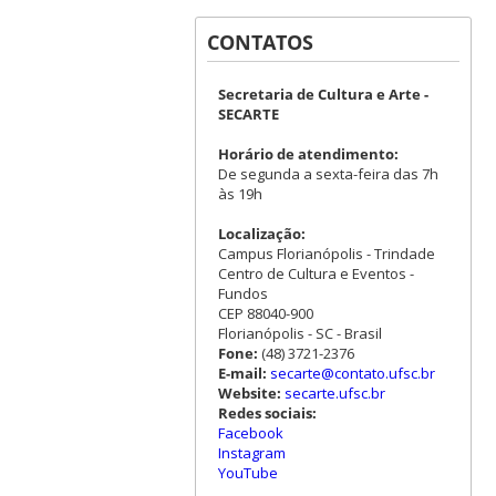
CONTATOS
Secretaria de Cultura e Arte -
SECARTE
Horário de atendimento:
De segunda a sexta-feira das 7h
às 19h
Localização:
Campus Florianópolis - Trindade
Centro de Cultura e Eventos -
Fundos
CEP 88040-900
Florianópolis - SC - Brasil
Fone:
(48) 3721-2376
E-mail:
secarte@contato.ufsc.br
Website:
secarte.ufsc.br
Redes sociais:
Facebook
Instagram
YouTube