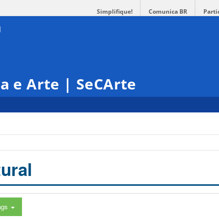
Simplifique!
Comunica BR
Parti
ra e Arte | SeCArte
ural
ags