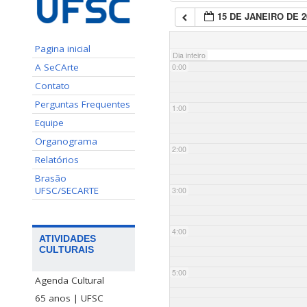
15 DE JANEIRO DE 2
Pagina inicial
Dia inteiro
A SeCArte
0:00
Contato
Perguntas Frequentes
1:00
Equipe
Organograma
2:00
Relatórios
Brasão
UFSC/SECARTE
3:00
4:00
ATIVIDADES
CULTURAIS
5:00
Agenda Cultural
65 anos | UFSC