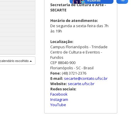
Secretaria de Cultura e Arte -
SECARTE
Horário de atendimento:
De segunda a sexta-feira das 7h
às 19h
Localização:
Campus Florianópolis - Trindade
Centro de Cultura e Eventos -
Fundos
calendário escolhido
CEP 88040-900
Florianópolis - SC - Brasil
Fone:
(48) 3721-2376
E-mail:
secarte@contato.ufsc.br
Website:
secarte.ufsc.br
Redes sociais:
Facebook
Instagram
YouTube