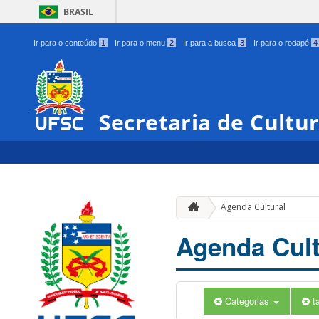
BRASIL
Ir para o conteúdo
1
Ir para o menu
2
Ir para a busca
3
Ir para o rodapé
4
Secretaria de Cultu
Agenda Cultural
Agenda Cult
Categorias
t