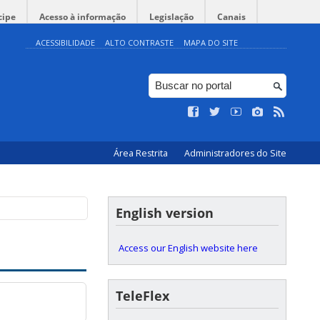
cipe
Acesso à informação
Legislação
Canais
ACESSIBILIDADE
ALTO CONTRASTE
MAPA DO SITE
Área Restrita
Administradores do Site
English version
Access our English website here
TeleFlex