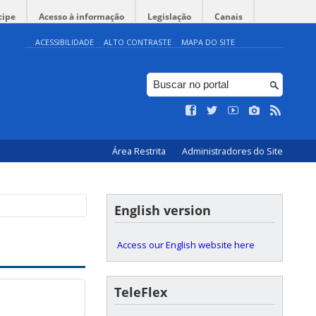
cipe
Acesso à informação
Legislação
Canais
ACESSIBILIDADE
ALTO CONTRASTE
MAPA DO SITE
Área Restrita
Administradores do Site
English version
Access our English website here
TeleFlex