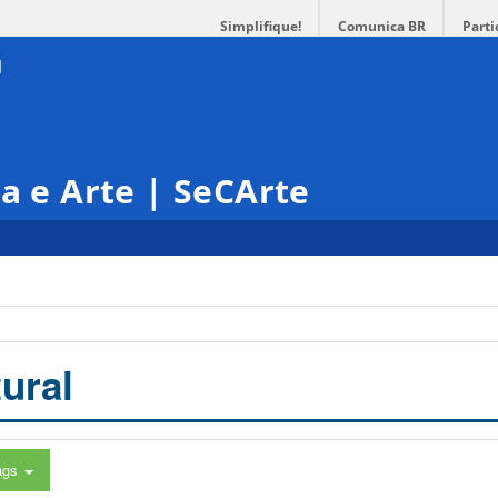
Simplifique!
Comunica BR
Parti
ra e Arte | SeCArte
ural
ags