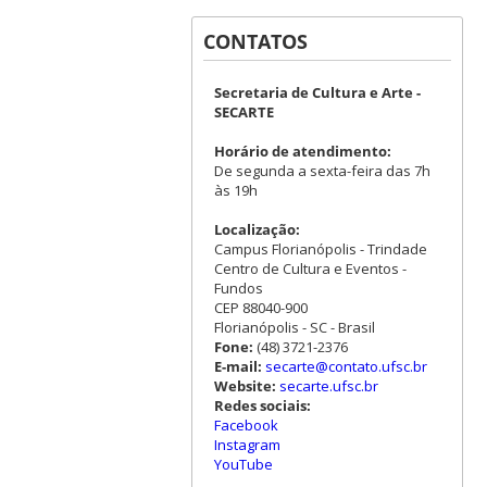
CONTATOS
Secretaria de Cultura e Arte -
SECARTE
Horário de atendimento:
De segunda a sexta-feira das 7h
às 19h
Localização:
Campus Florianópolis - Trindade
Centro de Cultura e Eventos -
Fundos
CEP 88040-900
Florianópolis - SC - Brasil
Fone:
(48) 3721-2376
E-mail:
secarte@contato.ufsc.br
Website:
secarte.ufsc.br
Redes sociais:
Facebook
Instagram
YouTube