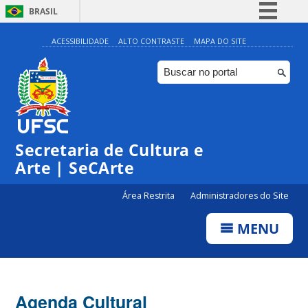
BRASIL
Simplifique!
ACESSIBILIDADE
ALTO CONTRASTE
MAPA DO SITE
Comunica BR
Participe
Acesso à informação
Legislação
Secretaria de Cultura e
Canais
Arte | SeCArte
Área Restrita
Administradores do Site
MENU
Agenda Cultural