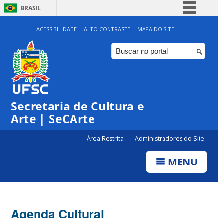
BRASIL
Simplifique!
ACESSIBILIDADE
ALTO CONTRASTE
MAPA DO SITE
Comunica BR
Participe
Acesso à informação
0:00
Legislação
Secretaria de Cultura e
1:00
Canais
Arte | SeCArte
2:00
Área Restrita
Administradores do Site
MENU
3:00
4:00
Agenda Cultural