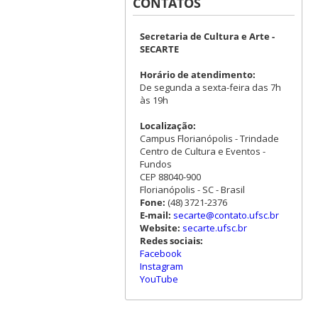
CONTATOS
Secretaria de Cultura e Arte -
SECARTE
Horário de atendimento:
De segunda a sexta-feira das 7h
às 19h
Localização:
Campus Florianópolis - Trindade
Centro de Cultura e Eventos -
Fundos
CEP 88040-900
Florianópolis - SC - Brasil
Fone:
(48) 3721-2376
E-mail:
secarte@contato.ufsc.br
Website:
secarte.ufsc.br
Redes sociais:
Facebook
Instagram
YouTube