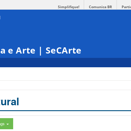
Simplifique!
Comunica BR
Parti
ra e Arte | SeCArte
ural
ags