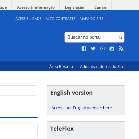
cipe
Acesso à informação
Legislação
Canais
ACESSIBILIDADE
ALTO CONTRASTE
MAPA DO SITE
Área Restrita
Administradores do Site
English version
Access our English website here
TeleFlex