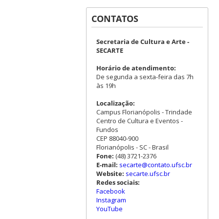
CONTATOS
Secretaria de Cultura e Arte -
SECARTE
Horário de atendimento:
De segunda a sexta-feira das 7h
às 19h
Localização:
Campus Florianópolis - Trindade
Centro de Cultura e Eventos -
Fundos
CEP 88040-900
Florianópolis - SC - Brasil
Fone:
(48) 3721-2376
E-mail:
secarte@contato.ufsc.br
Website:
secarte.ufsc.br
Redes sociais:
Facebook
Instagram
YouTube