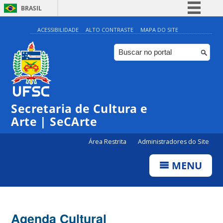
BRASIL
Simplifique!
ACESSIBILIDADE
ALTO CONTRASTE
MAPA DO SITE
Comunica BR
Participe
Acesso à informação
Legislação
Secretaria de Cultura e
Canais
Arte | SeCArte
Área Restrita
Administradores do Site
MENU
Agenda Cultural