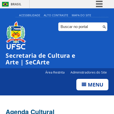
BRASIL
Simplifique!
ACESSIBILIDADE
ALTO CONTRASTE
MAPA DO SITE
Comunica BR
Participe
Acesso à informação
Legislação
Secretaria de Cultura e
Canais
Arte | SeCArte
Área Restrita
Administradores do Site
MENU
Agenda Cultural