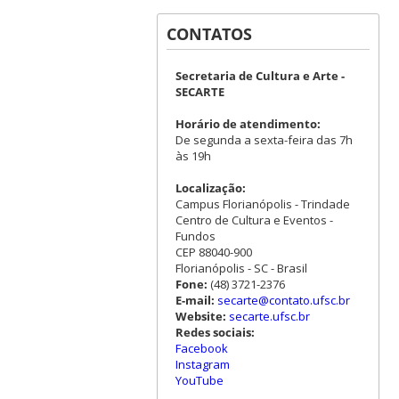
CONTATOS
Secretaria de Cultura e Arte -
SECARTE
Horário de atendimento:
De segunda a sexta-feira das 7h
às 19h
Localização:
Campus Florianópolis - Trindade
Centro de Cultura e Eventos -
Fundos
CEP 88040-900
Florianópolis - SC - Brasil
Fone:
(48) 3721-2376
E-mail:
secarte@contato.ufsc.br
Website:
secarte.ufsc.br
Redes sociais:
Facebook
Instagram
YouTube