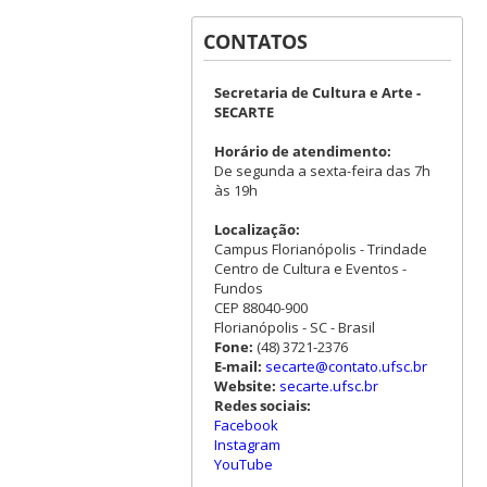
CONTATOS
Secretaria de Cultura e Arte -
SECARTE
Horário de atendimento:
De segunda a sexta-feira das 7h
às 19h
Localização:
Campus Florianópolis - Trindade
Centro de Cultura e Eventos -
Fundos
CEP 88040-900
Florianópolis - SC - Brasil
Fone:
(48) 3721-2376
E-mail:
secarte@contato.ufsc.br
Website:
secarte.ufsc.br
Redes sociais:
Facebook
Instagram
YouTube