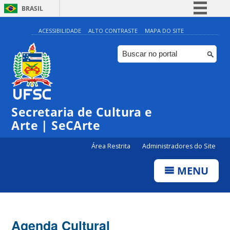
BRASIL
Simplifique!
ACESSIBILIDADE
ALTO CONTRASTE
MAPA DO SITE
Comunica BR
Participe
Acesso à informação
Legislação
Secretaria de Cultura e
Canais
Arte | SeCArte
Área Restrita
Administradores do Site
MENU
Agenda Cultural