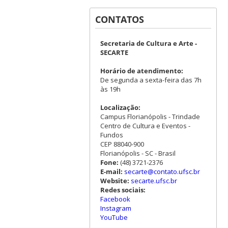
CONTATOS
Secretaria de Cultura e Arte -
SECARTE
Horário de atendimento:
De segunda a sexta-feira das 7h
às 19h
Localização:
Campus Florianópolis - Trindade
Centro de Cultura e Eventos -
Fundos
CEP 88040-900
Florianópolis - SC - Brasil
Fone:
(48) 3721-2376
E-mail:
secarte@contato.ufsc.br
Website:
secarte.ufsc.br
Redes sociais:
Facebook
Instagram
YouTube