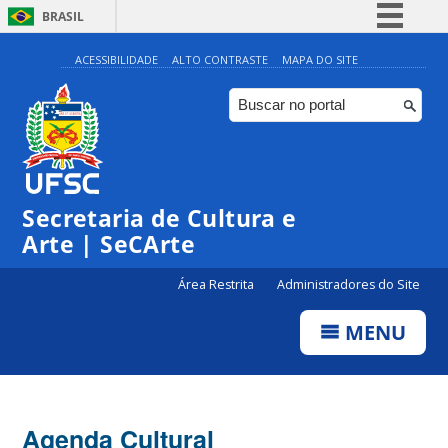
BRASIL
Simplifique!
ACESSIBILIDADE
ALTO CONTRASTE
MAPA DO SITE
Comunica BR
Participe
Acesso à informação
Legislação
Secretaria de Cultura e
Canais
Arte | SeCArte
Área Restrita
Administradores do Site
MENU
Agenda Cultural