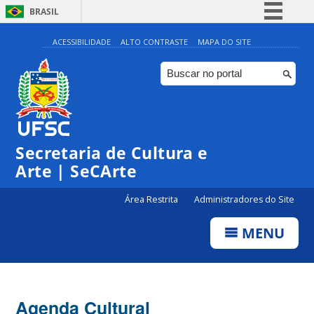
BRASIL
Simplifique!
ACESSIBILIDADE
ALTO CONTRASTE
MAPA DO SITE
Comunica BR
Participe
Acesso à informação
0:00
Legislação
Secretaria de Cultura e
1:00
Canais
Arte | SeCArte
2:00
Área Restrita
Administradores do Site
MENU
3:00
4:00
Agenda Cultural