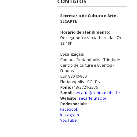
CONTATOS
Secretaria de Cultura e Arte -
SECARTE
Horário de atendimento:
De segunda a sexta-feira das 7h
às 19h
Localização:
Campus Florianópolis - Trindade
Centro de Cultura e Eventos -
Fundos
CEP 88040-900
Florianópolis - SC - Brasil
Fone:
(48) 3721-2376
E-mail:
secarte@contato.ufsc.br
Website:
secarte.ufsc.br
Redes sociais:
Facebook
Instagram
YouTube