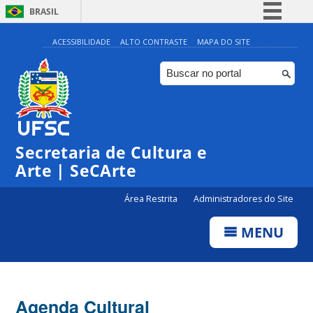
BRASIL
Simplifique!
ACESSIBILIDADE
ALTO CONTRASTE
MAPA DO SITE
Comunica BR
Participe
Acesso à informação
0:00
Legislação
Secretaria de Cultura e
1:00
Canais
Arte | SeCArte
2:00
Área Restrita
Administradores do Site
MENU
3:00
4:00
Agenda Cultural