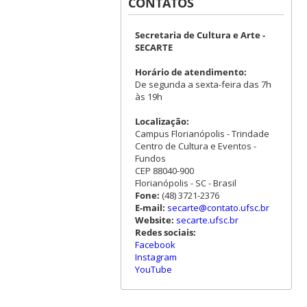
CONTATOS
Secretaria de Cultura e Arte -
SECARTE
Horário de atendimento:
De segunda a sexta-feira das 7h
às 19h
Localização:
Campus Florianópolis - Trindade
Centro de Cultura e Eventos -
Fundos
CEP 88040-900
Florianópolis - SC - Brasil
Fone:
(48) 3721-2376
E-mail:
secarte@contato.ufsc.br
Website:
secarte.ufsc.br
Redes sociais:
Facebook
Instagram
YouTube