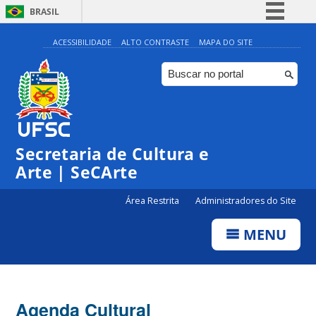
BRASIL
Simplifique!
ACESSIBILIDADE
ALTO CONTRASTE
MAPA DO SITE
Comunica BR
Participe
Acesso à informação
0:00
Legislação
Secretaria de Cultura e
1:00
Canais
Arte | SeCArte
2:00
Área Restrita
Administradores do Site
MENU
3:00
4:00
Agenda Cultural