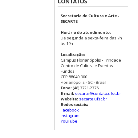
CONTATOS
Secretaria de Cultura e Arte -
SECARTE
Horário de atendimento:
De segunda a sexta-feira das 7h
às 19h
Localização:
Campus Florianópolis - Trindade
Centro de Cultura e Eventos -
Fundos
CEP 88040-900
Florianópolis - SC - Brasil
Fone:
(48) 3721-2376
E-mail:
secarte@contato.ufsc.br
Website:
secarte.ufsc.br
Redes sociais:
Facebook
Instagram
YouTube