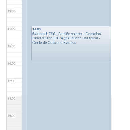
13:00
14:00
14:00
64 anos UFSC | Sessão solene – Conselho
Universitário (CUn)
@Auditório Garapuvu -
Cento de Cultura e Eventos
15:00
16:00
17:00
18:00
19:00