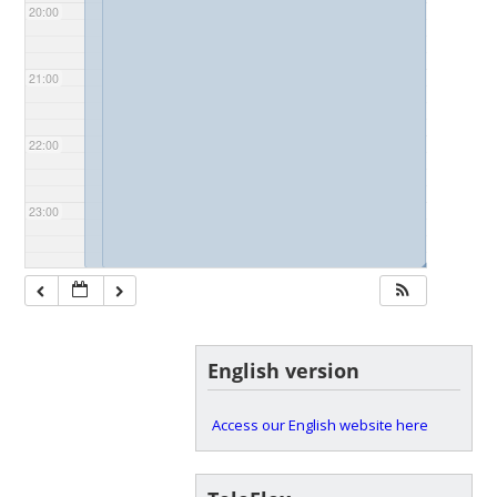
20:00
21:00
22:00
23:00
◢
◢
English version
Access our English website here