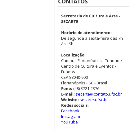
CONTATOS
Secretaria de Cultura e Arte -
SECARTE
Horário de atendimento:
De segunda a sexta-feira das 7h
às 19h
Localização:
Campus Florianópolis - Trindade
Centro de Cultura e Eventos -
Fundos
CEP 88040-900
Florianópolis - SC - Brasil
Fone:
(48) 3721-2376
E-mail:
secarte@contato.ufsc.br
Website:
secarte.ufsc.br
Redes sociais:
Facebook
Instagram
YouTube