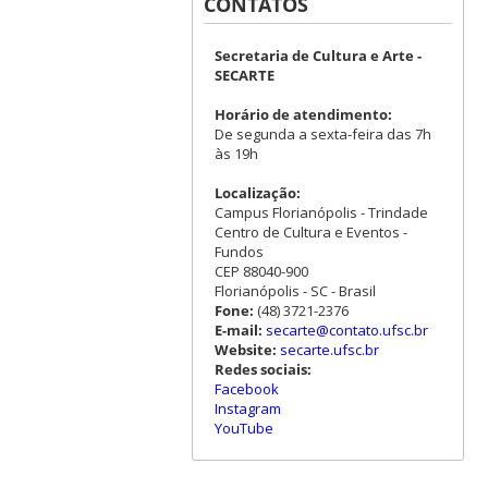
CONTATOS
Secretaria de Cultura e Arte -
SECARTE
Horário de atendimento:
De segunda a sexta-feira das 7h
às 19h
Localização:
Campus Florianópolis - Trindade
Centro de Cultura e Eventos -
Fundos
CEP 88040-900
Florianópolis - SC - Brasil
Fone:
(48) 3721-2376
E-mail:
secarte@contato.ufsc.br
Website:
secarte.ufsc.br
Redes sociais:
Facebook
Instagram
YouTube