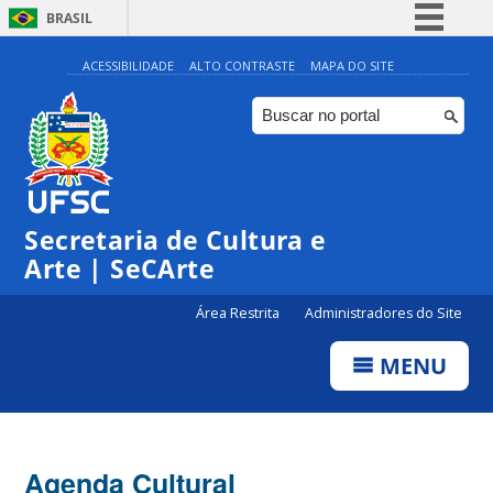
BRASIL
Simplifique!
ACESSIBILIDADE
ALTO CONTRASTE
MAPA DO SITE
Comunica BR
Participe
Acesso à informação
0:00
Legislação
Secretaria de Cultura e
1:00
Canais
Arte | SeCArte
2:00
Área Restrita
Administradores do Site
MENU
3:00
4:00
Agenda Cultural