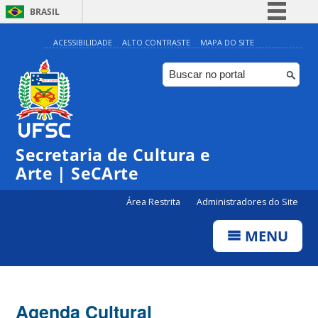
BRASIL
Simplifique!
ACESSIBILIDADE
ALTO CONTRASTE
MAPA DO SITE
Comunica BR
Participe
Acesso à informação
Legislação
Secretaria de Cultura e
Canais
Arte | SeCArte
Área Restrita
Administradores do Site
MENU
Agenda Cultural