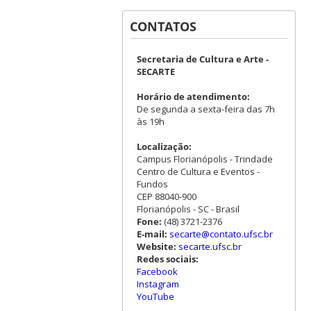
CONTATOS
Secretaria de Cultura e Arte -
SECARTE
Horário de atendimento:
De segunda a sexta-feira das 7h
às 19h
Localização:
Campus Florianópolis - Trindade
Centro de Cultura e Eventos -
Fundos
CEP 88040-900
Florianópolis - SC - Brasil
Fone:
(48) 3721-2376
E-mail:
secarte@contato.ufsc.br
Website:
secarte.ufsc.br
Redes sociais:
Facebook
Instagram
YouTube