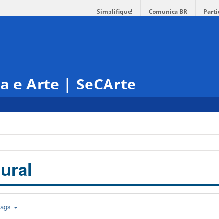
Simplifique!
Comunica BR
Parti
ra e Arte | SeCArte
ural
tags