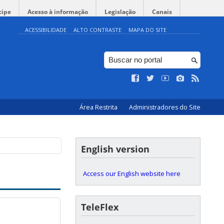
cipe
Acesso à informação
Legislação
Canais
ACESSIBILIDADE
ALTO CONTRASTE
MAPA DO SITE
Área Restrita
Administradores do Site
English version
Access our English website here
TeleFlex