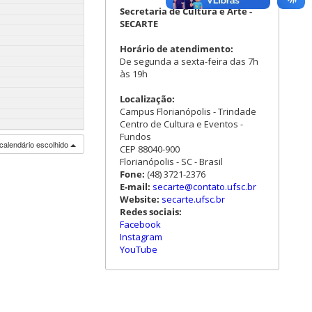
Secretaria de Cultura e Arte -
SECARTE
Horário de atendimento:
De segunda a sexta-feira das 7h
às 19h
Localização:
Campus Florianópolis - Trindade
Centro de Cultura e Eventos -
Fundos
calendário escolhido
CEP 88040-900
Florianópolis - SC - Brasil
Fone:
(48) 3721-2376
E-mail:
secarte@contato.ufsc.br
Website:
secarte.ufsc.br
Redes sociais:
Facebook
Instagram
YouTube