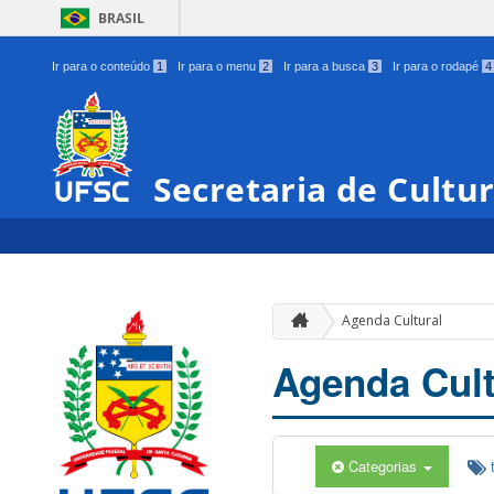
BRASIL
Ir para o conteúdo
1
Ir para o menu
2
Ir para a busca
3
Ir para o rodapé
4
Secretaria de Cultu
Agenda Cultural
Agenda Cult
Categorias